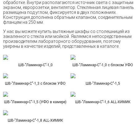
обработке. Внутри располагаются источник света с защитным
экраном, евророзетки, вентилятор. Стеклянная лицевая панель
размещена под углом, фиксируется в двух положениях.
Конструкция дополнена обратным клапаном, соединительным
фланцем на 250 мм.
У нас вы можете купить вытяжные шкафы со столешницей из
закаленного стекла или мойкой. Являемся непосредственным
производителем лабораторного оборудования, поэтому
уверены в качестве изделий, представленных в каталоге.
ШВ-"Ламинар-С"-1,0
ШВ-"Ламинар-С"-1,0 с блоком УФО
ШВ-"Ламинар-С"-1,3 с блоком УФО
ШВ-"Ламинар-С"-1,5
ШВ-"Ламинар-С"-1,5 (УФО в камере)
ШВ-"Ламинар-С"-1,6 ALL-ХИМИК
ШВ-"Ламинар-С"-1,8 ALL-ХИМИК