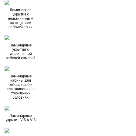
Ламинарное
укрытие с
неактиничным
освещением
рабочей зоны
Ламинарные
укрытия с
увеличенной
рабочей камерой
Ламинарные
кабины для
отбора проб и
взвешивания в
стерильных
условиях
Ламинарные
укрытия VIS-A-VIS