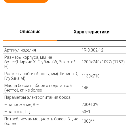
Описание
Характеристики
Артикул изделия
1R-D.002-12
Размеры корпуса, мм, не
более(Ширина Х, Глубина W, Высота*
1200x740x1097/(1752)
H)
Размеры рабочей зоны, мм(Ширина D,
1130х710
Глубина M)
Масса бокса в сборе с подставкой
145
(нетто), кг, не более
Параметры электропитания бокса:
– напряжение, В ~
230±10%
– частота, Гц
50±1
Потребляемая мощность бокса, Вт, не
1000**
более